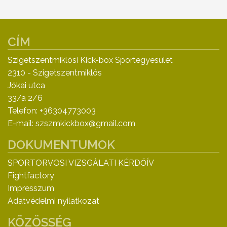
CÍM
Szigetszentmiklósi Kick-box Sportegyesület
2310 - Szigetszentmiklós
Jókai utca
33/a 2/6
Telefon: +36304773003
E-mail: szszmkickbox@gmail.com
DOKUMENTUMOK
SPORTORVOSI VIZSGÁLATI KÉRDŐÍV
Fightfactory
Impresszum
Adatvédelmi nyilatkozat
KÖZÖSSÉG