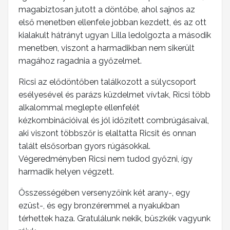
magabiztosan jutott a döntőbe, ahol sajnos az
első menetben ellenfele jobban kezdett, és az ott
kialakult hátrányt ugyan Lilla ledolgozta a második
menetben, viszont a harmadikban nem sikerült
magához ragadnia a győzelmet.
Ricsi az elődöntőben találkozott a súlycsoport
esélyesével és parázs küzdelmet vívtak, Ricsi több
alkalommal meglepte ellenfelét
kézkombinációival és jól időzített combrúgásaival,
aki viszont többszőr is elaltatta Ricsit és onnan
talált elsősorban gyors rúgásokkal.
Végeredményben Ricsi nem tudod győzni, így
harmadik helyen végzett.
Összességében versenyzőink két arany-, egy
ezüst-, és egy bronzéremmel a nyakukban
térhettek haza. Gratulálunk nekik, büszkék vagyunk