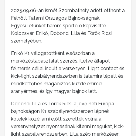
2025.09.06-án ismét Szombathely adott otthont a
Felnőtt Tatami Országos Bajnokságnak.
Egyesületünket három sportoló képviselte
Kolozsvári Enikő, Dobondi Lilla és Török Ricsi
személyében.
Enikő K1 válogatottként elsősorban a
mérkőzéstapasztalat szerzés, illetve állapot
felmérés céllal indult a versenyen. Light contact és
kick-light szabályrendszerben is tatamira lépett és
mindkettőben magabiztos küzdelemmel
aranyérmes, és így magyar bajnok lett.
Dobondi Lilla és Török Ricsi a jövő heti Európa
bajnokságon K1 szabályrendszerben lépnek
kötelek közé, ami előtt szerették volna a
versenyhelyzet nyomásának kitenni magukat, kick-
light szabályrendszerben. Lilla szép mérkőzésen,