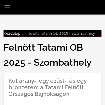
Kezdőlap
Felnőtt Tatami OB 2025 - Szombathely
Felnőtt Tatami OB
2025 - Szombathely
Két arany-, egy ezüst-, és egy
bronzérem a Tatami Felnőtt
Országos Bajnokságon
2025-09-08 12:54:19