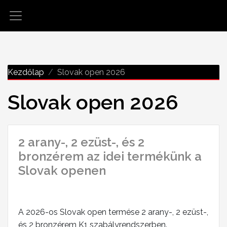
Kezdőlap
Slovak open 2026
Slovak open 2026
2 arany-, 2 ezüst-, és 2
bronzérem az idei termékünk a
Slovak openen
2026-02-21 22:16:13
A 2026-os Slovak open termése 2 arany-, 2 ezüst-,
és 2 bronzérem K1 szabályrendszerben.