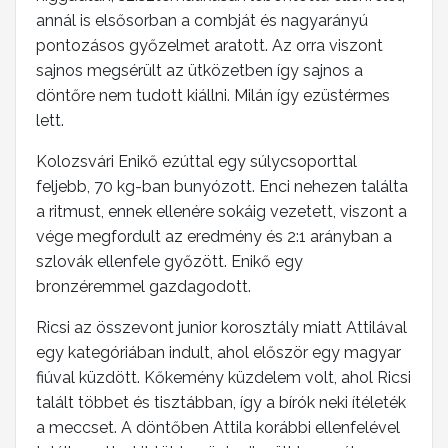
annál is elsősorban a combját és nagyarányú
pontozásos győzelmet aratott. Az orra viszont
sajnos megsérült az ütközetben így sajnos a
döntőre nem tudott kiállni. Milán így ezüstérmes
lett.
Kolozsvári Enikő ezúttal egy súlycsoporttal
feljebb, 70 kg-ban bunyózott. Enci nehezen találta
a ritmust, ennek ellenére sokáig vezetett, viszont a
vége megfordult az eredmény és 2:1 arányban a
szlovák ellenfele győzött. Enikő egy
bronzéremmel gazdagodott.
Ricsi az összevont junior korosztály miatt Attilával
egy kategóriában indult, ahol először egy magyar
fiúval küzdött. Kőkemény küzdelem volt, ahol Ricsi
talált többet és tisztábban, így a bírók neki ítéleték
a meccset. A döntőben Attila korábbi ellenfelével