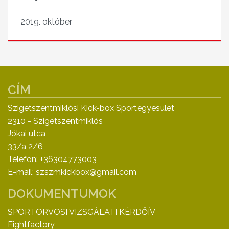
2019. október
CÍM
Szigetszentmiklósi Kick-box Sportegyesület
2310 - Szigetszentmiklós
Jókai utca
33/a 2/6
Telefon: +36304773003
E-mail: szszmkickbox@gmail.com
DOKUMENTUMOK
SPORTORVOSI VIZSGÁLATI KÉRDŐÍV
Fightfactory