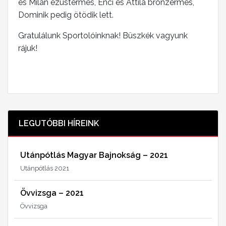
és Milán ezüstérmes, Enci és Attila bronzérmes,
Dominik pedig ötödik lett.
Gratulálunk Sportolóinknak! Büszkék vagyunk
rájuk!
LEGUTÓBBI HÍREINK
Utánpótlás Magyar Bajnokság – 2021
Utánpótlás 2021
Övvizsga – 2021
Övvizsga