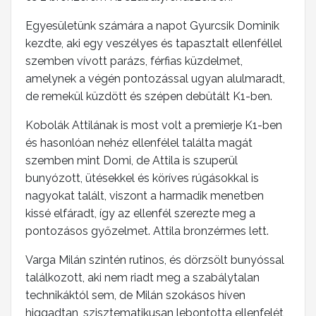
Egyesületünk számára a napot Gyurcsik Dominik
kezdte, aki egy veszélyes és tapasztalt ellenféllel
szemben vívott parázs, férfias küzdelmet,
amelynek a végén pontozással ugyan alulmaradt,
de remekül küzdött és szépen debütált K1-ben.
Kobolák Attilának is most volt a premierje K1-ben
és hasonlóan nehéz ellenfélel találta magát
szemben mint Domi, de Attila is szuperül
bunyózott, ütésekkel és köríves rúgásokkal is
nagyokat talált, viszont a harmadik menetben
kissé elfáradt, így az ellenfél szerezte meg a
pontozásos győzelmet. Attila bronzérmes lett.
Varga Milán szintén rutinos, és dörzsölt bunyóssal
találkozott, aki nem riadt meg a szabálytalan
technikáktól sem, de Milán szokásos híven
higgadtan, szisztematikusan lebontotta ellenfelét,