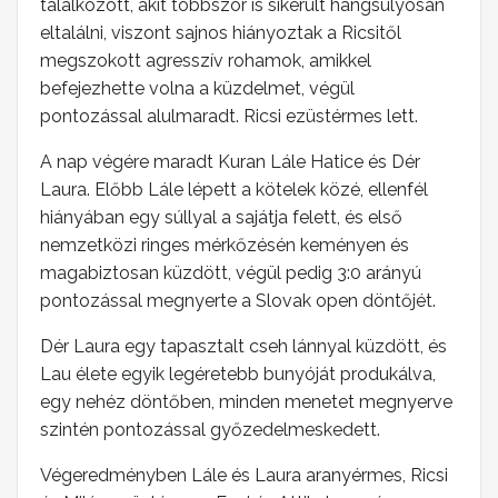
találkozott, akit többször is sikerült hangsúlyosan
eltalálni, viszont sajnos hiányoztak a Ricsitől
megszokott agresszív rohamok, amikkel
befejezhette volna a küzdelmet, végül
pontozással alulmaradt. Ricsi ezüstérmes lett.
A nap végére maradt Kuran Lále Hatice és Dér
Laura. Előbb Lále lépett a kötelek közé, ellenfél
hiányában egy súllyal a sajátja felett, és első
nemzetközi ringes mérkőzésén keményen és
magabiztosan küzdött, végül pedig 3:0 arányú
pontozással megnyerte a Slovak open döntőjét.
Dér Laura egy tapasztalt cseh lánnyal küzdött, és
Lau élete egyik legéretebb bunyóját produkálva,
egy nehéz döntőben, minden menetet megnyerve
szintén pontozással győzedelmeskedett.
Végeredményben Lále és Laura aranyérmes, Ricsi