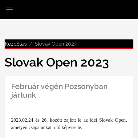
Kezdőlap
Slovak Open 2023
Slovak Open 2023
Február végén Pozsonyban
jártunk
2023-03-06 15:13:38
2023.02.24 és 26. között zajlott le az idei Slovak Open,
amelyen csapatunkat 5 fő képviselte.