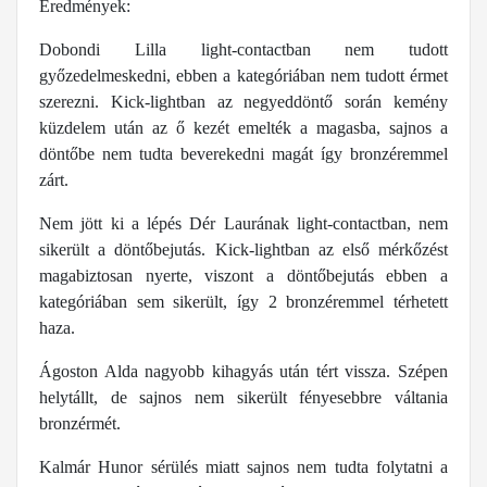
Eredmények:
Dobondi Lilla light-contactban nem tudott
győzedelmeskedni, ebben a kategóriában nem tudott érmet
szerezni. Kick-lightban az negyeddöntő során kemény
küzdelem után az ő kezét emelték a magasba, sajnos a
döntőbe nem tudta beverekedni magát így bronzéremmel
zárt.
Nem jött ki a lépés Dér Laurának light-contactban, nem
sikerült a döntőbejutás. Kick-lightban az első mérkőzést
magabiztosan nyerte, viszont a döntőbejutás ebben a
kategóriában sem sikerült, így 2 bronzéremmel térhetett
haza.
Ágoston Alda nagyobb kihagyás után tért vissza. Szépen
helytállt, de sajnos nem sikerült fényesebbre váltania
bronzérmét.
Kalmár Hunor sérülés miatt sajnos nem tudta folytatni a