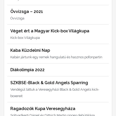
Övvizsga – 2021
Övvizsga
Véget ért a Magyar Kick-box Világkupa
Kick-box Világkupa
Kaba Küzdelmi Nap
Kabán jártunk egy remek hangulatú és hasznos pofonpartin
Diákolimpia 2022
SZKBSE-Black & Gold Angels Sparring
Vendégül láttuk a Veresegyházi Black & Gold Angels kick-
boxereit
Ragadozók Kupa Veresegyháza
Soltvadkerti Dániel és Dittrich Martin ringes debütálása