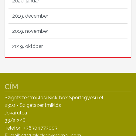
2020. január
2019. december
2019. november
2019. október
CÍM
Szigetszentmiklósi Kick-box Sportegyesület
2310 - Szigetszentmiklós
Jókai utca
33/a 2/6
Telefon: +36304773003
E-mail: szszmkickbox@gmail.com