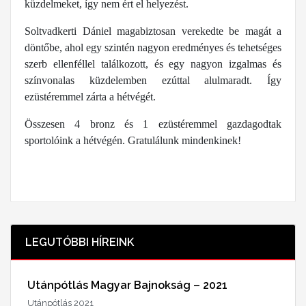
küzdelmeket, így nem ért el helyezést.
Soltvadkerti Dániel magabiztosan verekedte be magát a
döntőbe, ahol egy szintén nagyon eredményes és tehetséges
szerb ellenféllel találkozott, és egy nagyon izgalmas és
színvonalas küzdelemben ezúttal alulmaradt. Így
ezüstéremmel zárta a hétvégét.
Összesen 4 bronz és 1 ezüstéremmel gazdagodtak
sportolóink a hétvégén. Gratulálunk mindenkinek!
LEGUTÓBBI HÍREINK
Utánpótlás Magyar Bajnokság – 2021
Utánpótlás 2021