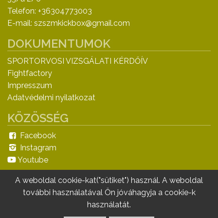
Telefon: +36304773003
E-mail: szszmkickbox@gmail.com
DOKUMENTUMOK
SPORTORVOSI VIZSGÁLATI KÉRDŐÍV
Fightfactory
Impresszum
Adatvédelmi nyilatkozat
KÖZÖSSÉG
Facebook
Instagram
Youtube
A weboldal cookie-kat("sütiket") használ. A weboldal
további használatával Ön jóváhagyja a cookie-k
v0.34 L8 © Copyright 2020 - MySystem Minden
használatát.
jog fenntartva.