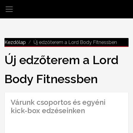
Kezdőlap
Új edzőterem a Lord Body Fitnessben
Új edzőterem a Lord
Body Fitnessben
Várunk csoportos és egyéni
kick-box edzéseinken
2023-06-03 17:44:52