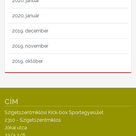
2020. január
2020. január
2019. december
2019. november
2019. október
CÍM
Szigetszentmiklósi Kick-box Sportegyesület
2310 - Szigetszentmiklós
Jókai utca
33/a 2/6