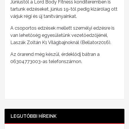
Júniustól a Lord Body Fitness konditeremben is
tartunk edzéseket, június 19-től pedig kizárólag ott
várjuk régi és új tanítványainkat.
A csoportos edzések mellett személyi edzésre is
van lehetőség egyesületünk vezetőedzőjénél,
Laszák Zoltán K1 Világbajnoknál (Bellator2016).
Az órarend még készül, érdeklődj bátran a
06304773003-as telefonszámon.
LEGUTÓBBI HÍREINK