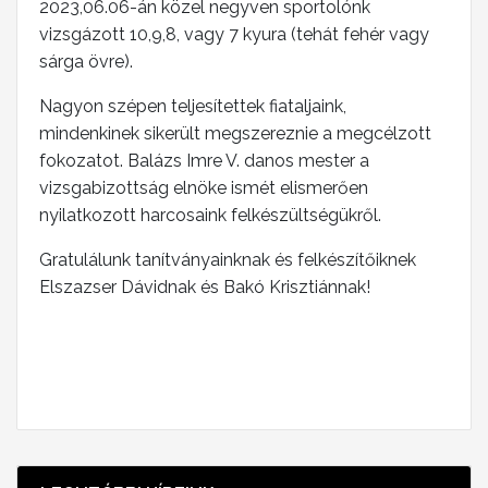
2023,06.06-án közel negyven sportolónk
vizsgázott 10,9,8, vagy 7 kyura (tehát fehér vagy
sárga övre).
Nagyon szépen teljesítettek fiataljaink,
m
indenkinek sikerült megszereznie a megcélzott
fokozatot. Balázs Imre V. danos mester a
vizsgabizottság elnöke ismét elismerően
nyilatkozott harcosaink felkészültségükről.
Gratulálunk tanítványainknak és felkészítőiknek
Elszazser Dávidnak és Bakó Krisztiánnak!