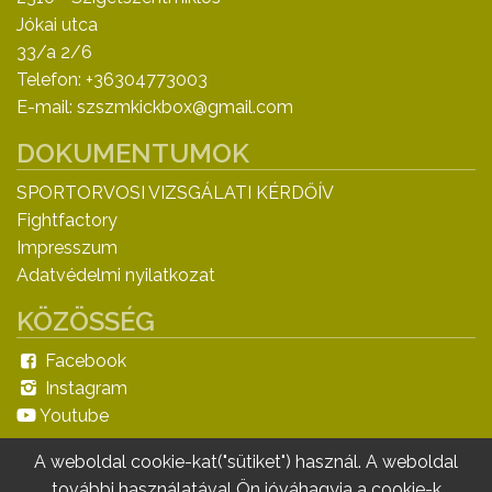
Jókai utca
33/a 2/6
Telefon: +36304773003
E-mail: szszmkickbox@gmail.com
DOKUMENTUMOK
SPORTORVOSI VIZSGÁLATI KÉRDŐÍV
Fightfactory
Impresszum
Adatvédelmi nyilatkozat
KÖZÖSSÉG
Facebook
Instagram
Youtube
A weboldal cookie-kat("sütiket") használ. A weboldal
további használatával Ön jóváhagyja a cookie-k