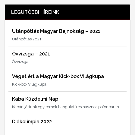
LEGUTÓBBI HÍREINK
Utánpótlás Magyar Bajnokság – 2021
Utánpótlás 2021
Övvizsga – 2021
Övvizsga
Véget ért a Magyar Kick-box Világkupa
Kick-box Világkupa
Kaba Küzdelmi Nap
Kabán jártunk egy remek hangulatú és hasznos pofonpartin
Diákolimpia 2022