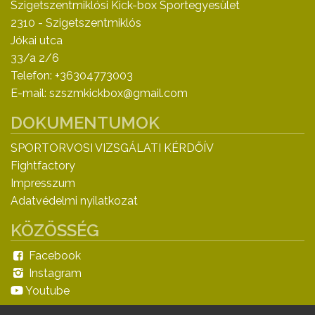
Szigetszentmiklósi Kick-box Sportegyesület
2310 - Szigetszentmiklós
Jókai utca
33/a 2/6
Telefon: +36304773003
E-mail: szszmkickbox@gmail.com
DOKUMENTUMOK
SPORTORVOSI VIZSGÁLATI KÉRDŐÍV
Fightfactory
Impresszum
Adatvédelmi nyilatkozat
KÖZÖSSÉG
Facebook
Instagram
Youtube