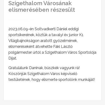
Szigethalom Városának
elismerésében részesült
2023-06-11 09:55:08
2023.06.09-én Soltvadkerti Dániel eddigi
sportsikereinek, köztük a tavalyi év junior K1
Világbajnokságon aratott győzelmének,
elismeréseként átvehette Fáki László
polgármester úrtól a Szigethalom Város Sportolója
Díjat.
Gratulálunk Daninak, büszkék vagyunk rá!
Köszönjük Szigethalom Város képviselő
testületének, hogy elismerte sportolónk munkáját!