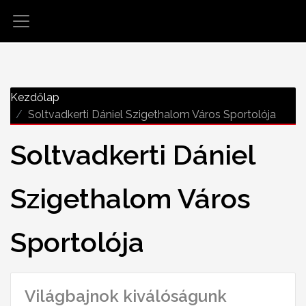
Kezdőlap
Soltvadkerti Dániel Szigethalom Város Sportolója
Soltvadkerti Dániel
Szigethalom Város
Sportolója
Világbajnok kiválóságunk