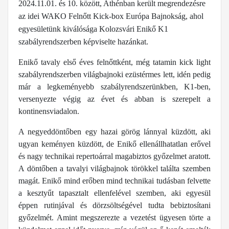
2024.11.01. és 10. között, Athénban került megrendezésre
az idei WAKO Felnőtt Kick-box Európa Bajnokság, ahol
egyesületünk kiválósága Kolozsvári Enikő K1
szabályrendszerben képviselte hazánkat.
Enikő tavaly első éves felnőttként, még tatamin kick light
szabályrendszerben világbajnoki ezüstérmes lett, idén pedig
már a legkeményebb szabályrendszerünkben, K1-ben,
versenyezte végig az évet és abban is szerepelt a
kontinensviadalon.
A negyeddöntőben egy hazai görög lánnyal küzdött, aki
ugyan keményen küzdött, de Enikő ellenállhatatlan erővel
és nagy technikai repertoárral magabiztos győzelmet aratott.
A döntőben a tavalyi világbajnok törökkel találta szemben
magát. Enikő mind erőben mind technikai tudásban felvette
a kesztyűt tapasztalt ellenfelével szemben, aki egyesül
éppen rutinjával és dörzsöltségével tudta bebiztosítani
győzelmét. Amint megszerezte a vezetést ügyesen törte a