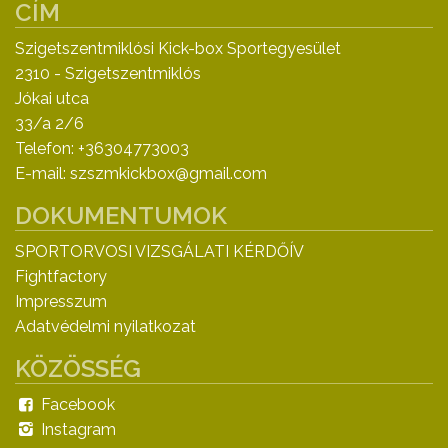
CÍM
Szigetszentmiklósi Kick-box Sportegyesület
2310 - Szigetszentmiklós
Jókai utca
33/a 2/6
Telefon: +36304773003
E-mail: szszmkickbox@gmail.com
DOKUMENTUMOK
SPORTORVOSI VIZSGÁLATI KÉRDŐÍV
Fightfactory
Impresszum
Adatvédelmi nyilatkozat
KÖZÖSSÉG
Facebook
Instagram