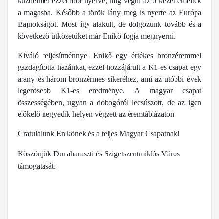
küzdelmet ezzel időt nyerve, míg végül az ő kezét emelték
a magasba. Később a török lány meg is nyerte az Európa
Bajnokságot. Most így alakult, de dolgozunk tovább és a
következő ütközetüket már Enikő fogja megnyerni.
Kiváló teljesítménnyel Enikő egy értékes bronzéremmel
gazdagította hazánkat, ezzel hozzájárult a K1-es csapat egy
arany és három bronzérmes sikeréhez, ami az utóbbi évek
legerősebb K1-es eredménye. A magyar csapat
összességében, ugyan a dobogóról lecsúszott, de az igen
előkelő negyedik helyen végzett az éremtáblázaton.
Gratulálunk Enikőnek és a teljes Magyar Csapatnak!
Köszönjük Dunaharaszti és Szigetszentmiklós Város
támogatását.