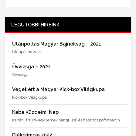
LEGUTÓBBI HÍREINK
Utánpótlás Magyar Bajnokság – 2021
Utánpótlás 2021
Övvizsga – 2021
Övvizsga
Véget ért a Magyar Kick-box Világkupa
Kick-box Világkupa
Kaba Küzdelmi Nap
Kabán jártunk egy remek hangulatú és hasznos pofonpartin
Diákolimpia 2022