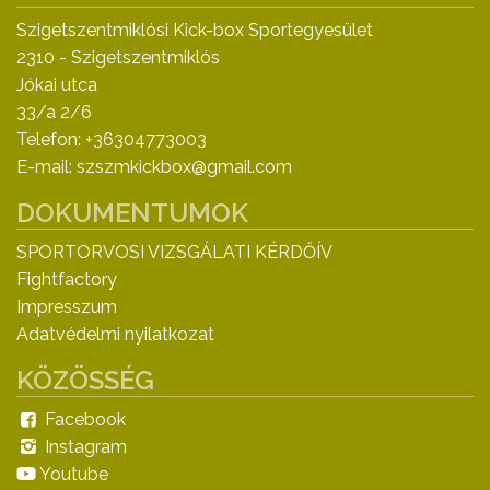
Szigetszentmiklósi Kick-box Sportegyesület
2310 - Szigetszentmiklós
Jókai utca
33/a 2/6
Telefon: +36304773003
E-mail: szszmkickbox@gmail.com
DOKUMENTUMOK
SPORTORVOSI VIZSGÁLATI KÉRDŐÍV
Fightfactory
Impresszum
Adatvédelmi nyilatkozat
KÖZÖSSÉG
Facebook
Instagram
Youtube