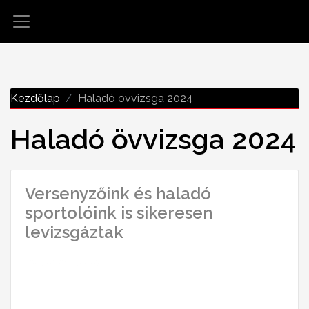
Kezdőlap
Haladó övvizsga 2024
Haladó övvizsga 2024
Versenyzőink és haladó
sportolóink is sikeresen
levizsgáztak
2025-01-03 15:42:07