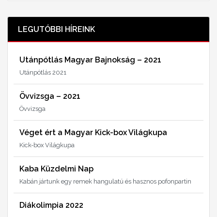
LEGUTÓBBI HÍREINK
Utánpótlás Magyar Bajnokság – 2021
Utánpótlás 2021
Övvizsga – 2021
Övvizsga
Véget ért a Magyar Kick-box Világkupa
Kick-box Világkupa
Kaba Küzdelmi Nap
Kabán jártunk egy remek hangulatú és hasznos pofonpartin
Diákolimpia 2022